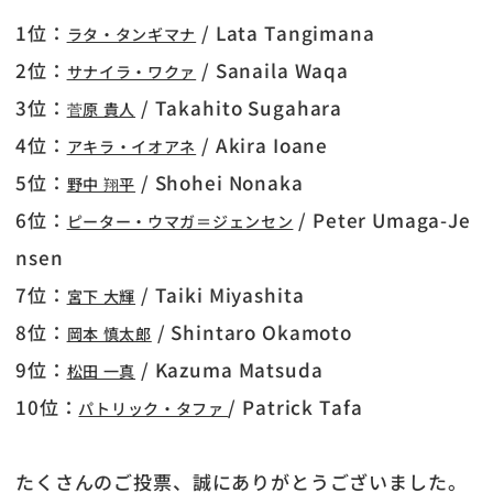
1位：
/ Lata Tangimana
ラタ・タンギマナ
2位：
/ Sanaila Waqa
サナイラ・ワクァ
3位：
/ Takahito Sugahara
菅原 貴人
4位：
/ Akira Ioane
アキラ・イオアネ
5位：
/ Shohei Nonaka
野中 翔平
6位：
/ Peter Umaga-Je
ピーター・ウマガ＝ジェンセン
nsen
7位：
/ Taiki Miyashita
宮下 大輝
8位：
/ Shintaro Okamoto
岡本 慎太郎
9位：
/ Kazuma Matsuda
松田 一真
10位：
/ Patrick Tafa
パトリック・タファ
たくさんのご投票、誠にありがとうございました。