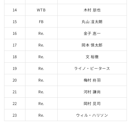
14
WTB
木村 朋也
15
FB
丸山 凜太朗
16
Re.
金子 惠一
17
Re.
岡本 慎太郎
18
Re.
文 裕徹
19
Re.
ライノ・ピータース
20
Re.
梅村 柊羽
21
Re.
河村 謙尚
22
Re.
岡村 晃司
23
Re.
ウィル・ハリソン