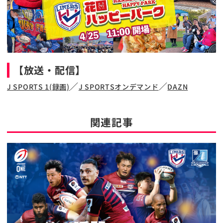
【放送・配信】
／
／
J SPORTS 1(録画)
J SPORTSオンデマンド
DAZN
関連記事