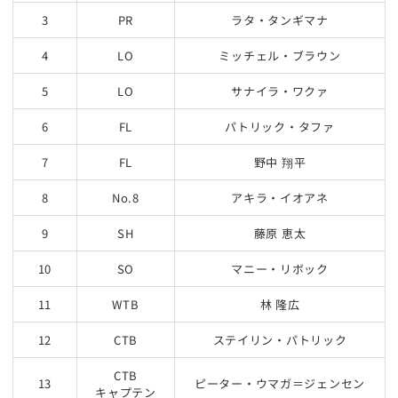
3
PR
ラタ・タンギマナ
4
LO
ミッチェル・ブラウン
5
LO
サナイラ・ワクァ
6
FL
パトリック・タファ
7
FL
野中 翔平
8
No.8
アキラ・イオアネ
9
SH
藤原 恵太
10
SO
マニー・リボック
11
WTB
林 隆広
12
CTB
ステイリン・パトリック
CTB
13
ピーター・ウマガ＝ジェンセン
キャプテン