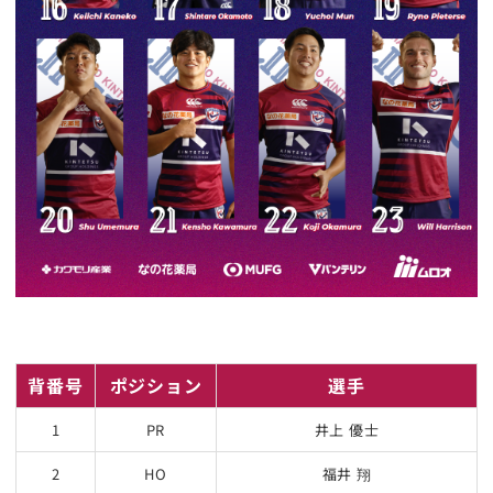
背番号
ポジション
選手
1
PR
井上 優士
2
HO
福井 翔