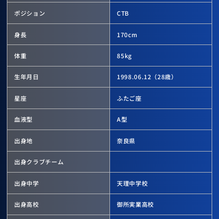
ポジション
CTB
身長
170
cm
体重
85
kg
生年月日
1998.06.12
（28歳）
星座
ふたご座
血液型
A型
出身地
奈良県
出身クラブチーム
出身中学
天理中学校
出身高校
御所実業高校