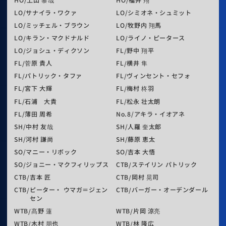
LO
サナイラ・ワクァ
LO
シミオネ・シュミット
LO
ミッチェル・ブラウン
LO
牧野内 翔馬
LO
キラン・マクドナルド
LO
ライノ・ピータース
LO
ジョシュ・ディクソン
FL
野中 翔平
FL
菅原 貴人
FL
横井 隼
FL
パトリック・タファ
FL
ヴィンセント・セフォ
FL
宮下 大輝
FL
梅村 柊羽
FL
石浦 大貴
FL
松永 壮太朗
FL
薄田 周希
No.8
アキラ・イオアネ
SH
中村 友哉
SH
人羅 奎太郎
SH
河村 謙尚
SH
藤原 恵太
SO
マニー・リボック
SO
吉本 大悟
SO
ジョニー・マクフィリップス
CTB
ステイリン パトリック
CTB
吉本 匠
CTB
岡村 晃司
CTB
ピーター・ ウマガ＝ジェン
CTB
バーガー・オーデンダール
セン
WTB
髙野 蓮
WTB
片岡 涼亮
WTB
木村 朋也
WTB
林 隆広