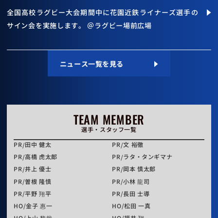
全国高校ラグビー大会期間中に花園近鉄ライナーズ選手の
サイン会を実施します。 ＠ラグビー場前広場
ニュース一覧を見る
TEAM MEMBER
選手・スタッフ一覧
PR
田中 健太
PR
文 裕徹
PR
高橋 虎太郎
PR
ラタ・タンギマナ
PR
井上 優士
PR
岡本 慎太郎
PR
曽根 隆慎
PR
小林 龍司
PR
平野 翔平
PR
長田 士導
HO
金子 惠一
HO
松田 一真
HO
上山 黎哉
HO
福井 翔