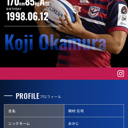
170
85
A
cm
kg
型
BIRTHDAY
1998.06.12
Koji Okamura
PROFILE
プロフィール
氏名
岡村 晃司
ニックネーム
おかじ