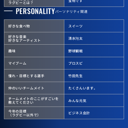
宝物です
ラグビーとは？
PERSONALITY
パーソナリティ関連
好きな食べ物
スイーツ
好きな音楽
清水翔太
好きなアーティスト
趣味
野球観戦
マイブーム
プロスピ
憧れ・目標とする選手
竹田先生
仲のいいチームメイト
たくさんいます。
チームメイトのここが
すごいを
みんな元気
教えてください
今年の目標
ビジネス会計
（ラグビー以外で）