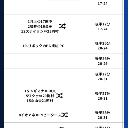
17-24
1井上⇔17田中
後半17分
2福井⇔16金子
17-24
12ステイリン⇔23岡村
後半20分
10.リボックのPG成功 PG
20-24
後半26分
20-29
後半27分
20-31
3タンギマナ⇔18文
後半27分
5ワクァ⇔20梅村
20-31
15丸山⇔21河村
後半28分
8イオアネ⇔19ピータース
20-31
後半31分