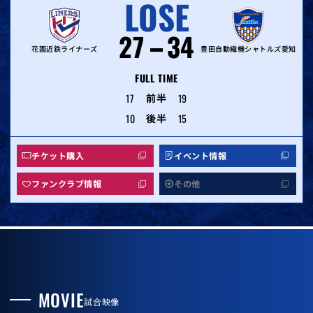
LOSE
27
34
花園近鉄ライナーズ
豊田自動織機シャトルズ愛知
FULL TIME
17
前半
19
10
後半
15
チケット購入
イベント情報
ファンクラブ情報
その他
MOVIE
試合映像