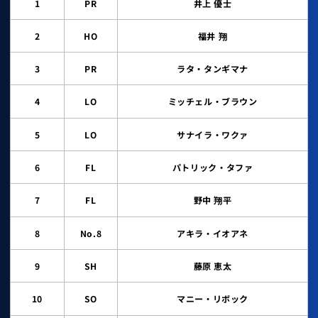
1
PR
井上 優士
2
HO
福井 翔
3
PR
ラタ・タンギマナ
4
LO
ミッチェル・ブラウン
5
LO
サナイラ・ワクァ
6
FL
パトリック・タファ
7
FL
野中 翔平
8
No.8
アキラ・イオアネ
9
SH
藤原 恵太
10
SO
マニー・リボック