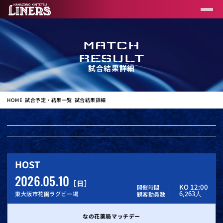
MATCH
RESULT
試合結果詳細
HOME
試合予定・結果一覧
試合結果詳細
HOST
2026.05.10
日
KO 12:00
開催時間
6,263
人
東大阪市花園ラグビー場
観客動員数
なの花薬局マッチデー