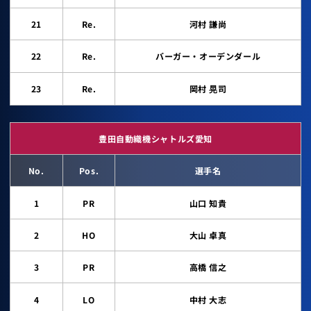
21
Re.
河村 謙尚
22
Re.
バーガー・オーデンダール
23
Re.
岡村 晃司
豊田自動織機シャトルズ愛知
No.
Pos.
選手名
1
PR
山口 知貴
2
HO
大山 卓真
3
PR
高橋 信之
4
LO
中村 大志