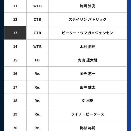
11
WTB
片岡 涼亮
12
CTB
ステイリン パトリック
13
CTB
ピーター・ウマガ＝ジェンセン
14
WTB
木村 朋也
15
FB
丸山 凜太朗
16
Re.
金子 惠一
17
Re.
田中 健太
18
Re.
文 裕徹
19
Re.
ライノ・ピータース
20
Re.
梅村 柊羽