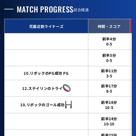
MATCH PROGRESS
試合経過
花園近鉄ライナーズ
時間・スコア
前半4分
0-5
前半5分
0-5
前半11分
10.リボックのPG成功 PG
3-5
前半17分
12.ステイリンのトライ
8-5
前半18分
10.リボックのゴール成功
10-5
前半24分
10-10
前半25分