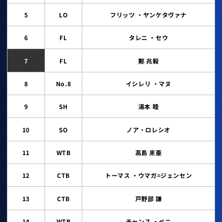
5
LO
フリッツ ・ヤンケタヴァナ
6
FL
タレニ ・セウ
7
FL
鄭 兆毅
8
No.8
イシレリ ・マヌ
9
SH
湯本 睦
10
SO
ノア・ロレシオ
11
WTB
高島 來亜
12
CTB
トーマス ・ウマガ=ジェンセン
13
CTB
戸野部 謙
14
WTB
チャンス ・ペニ