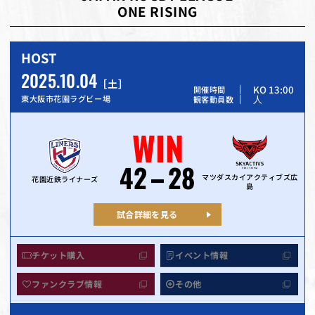
ONE RISING
HOST
2025.10.04
土
KO 13:00
開催時間
人
東大阪市花園ラグビー場
観客動員数
WIN
42
28
マツダスカイアクティブズ広
花園近鉄ライナーズ
島
試合詳細を見る
チケット購入
イベント情報
ファンクラブ情報
その他