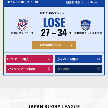
6,263
人
東大阪市花園ラグビー場
観客動員数
なの花薬局マッチデー
LOSE
27
34
花園近鉄ライナーズ
豊田自動織機シャトルズ愛知
試合詳細を見る
チケット購入
イベント情報
ファンクラブ情報
その他
JAPAN RUGBY LEAGUE