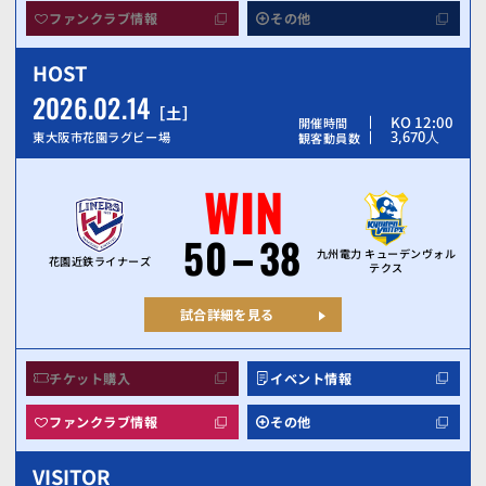
ファンクラブ情報
その他
HOST
2026.02.14
土
KO 12:00
開催時間
3,670
人
東大阪市花園ラグビー場
観客動員数
WIN
50
38
九州電力 キューデンヴォル
花園近鉄ライナーズ
テクス
試合詳細を見る
チケット購入
イベント情報
ファンクラブ情報
その他
VISITOR