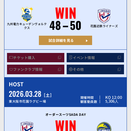
WIN
48
50
九州電力キューデンヴォルテ
花園近鉄ライナーズ
クス
試合詳細を見る
チケット購入
イベント情報
ファンクラブ情報
その他
HOST
2026.03.28
土
KO 12:00
開催時間
5,306
人
東大阪市花園ラグビー場
観客動員数
オーダースーツSADA DAY
WIN