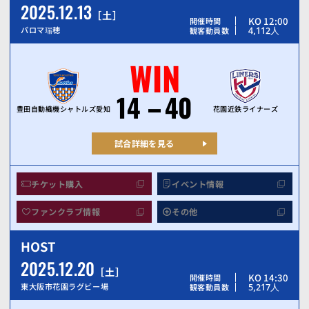
2025.12.13
土
KO 12:00
開催時間
4,112
人
パロマ瑞穂
観客動員数
WIN
14
40
豊田自動織機シャトルズ愛知
花園近鉄ライナーズ
試合詳細を見る
チケット購入
イベント情報
ファンクラブ情報
その他
HOST
2025.12.20
土
KO 14:30
開催時間
5,217
人
東大阪市花園ラグビー場
観客動員数