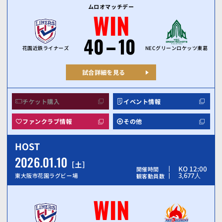
ムロオマッチデー
WIN
40
10
花園近鉄ライナーズ
NECグリーンロケッツ東葛
試合詳細を見る
チケット購入
イベント情報
ファンクラブ情報
その他
HOST
2026.01.10
土
KO 12:00
開催時間
3,677
人
東大阪市花園ラグビー場
観客動員数
WIN