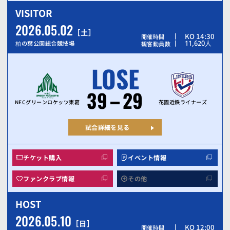
VISITOR
2026.05.02
土
KO 14:30
開催時間
11,620
人
柏の葉公園総合競技場
観客動員数
LOSE
39
29
NECグリーンロケッツ東葛
花園近鉄ライナーズ
試合詳細を見る
チケット購入
イベント情報
ファンクラブ情報
その他
HOST
2026.05.10
日
KO 12:00
開催時間