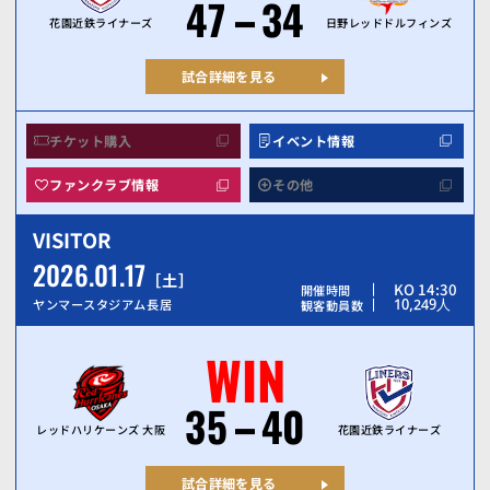
47
34
花園近鉄ライナーズ
日野レッドドルフィンズ
試合詳細を見る
チケット購入
イベント情報
ファンクラブ情報
その他
VISITOR
2026.01.17
土
KO 14:30
開催時間
10,249
人
ヤンマースタジアム長居
観客動員数
WIN
35
40
レッドハリケーンズ 大阪
花園近鉄ライナーズ
試合詳細を見る