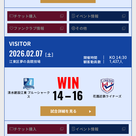
チケット購入
イベント情報
ファンクラブ情報
その他
VISITOR
2026.02.07
土
KO 14:30
開催時間
1,437
人
江東区夢の島競技場
観客動員数
WIN
14
16
清水建設江東 ブルーシャーク
花園近鉄ライナーズ
ス
試合詳細を見る
チケット購入
イベント情報