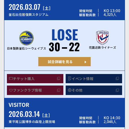
2026.03.07
土
KO 13:00
開催時間
4,325
人
釜石鵜住居復興スタジアム
観客動員数
LOSE
30
22
花園近鉄ライナーズ
日本製鉄釜石シーウェイブス
試合詳細を見る
チケット購入
イベント情報
ファンクラブ情報
その他
VISITOR
2026.03.14
土
KO 14:30
開催時間
2,046
人
東平尾公園博多の森陸上競技場
観客動員数