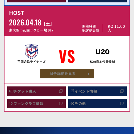
HOST
2026.04.18
土
KO 11:00
開催時間
人
東大阪市花園ラグビー場 第2
観客動員数
VS
花園近鉄ライナーズ
U20日本代表候補
試合詳細を見る
チケット購入
イベント情報
ファンクラブ情報
その他