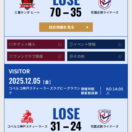
70
35
三重ホンダ ヒート
花園近鉄ライナーズ
試合詳細を見る
チケット購入
イベント情報
ファンクラブ情報
その他
VISITOR
2025.12.05
金
コベルコ神戸スティーラーズラグビーグラウン
KO 14:00
開催時間
人
ド
観客動員数
LOSE
31
24
コベルコ神戸スティーラーズ
花園近鉄ライナーズ