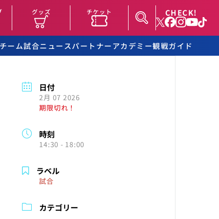
CHECK!
ブ
グッズ
チケット
チーム
試合
ニュース
パートナー
アカデミー
観戦ガイド
日付
2月 07 2026
期限切れ！
時刻
14:30 - 18:00
ラベル
試合
カテゴリー