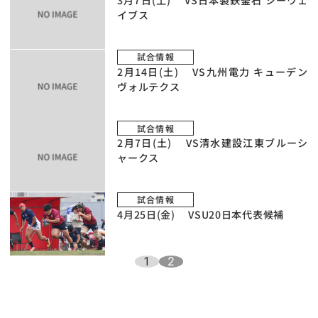
3月7日(土) VS日本製鉄釜石 シーウェ
イブス
試合情報
2月14日(土) VS九州電力 キューデン
ヴォルテクス
試合情報
2月7日(土) VS清水建設江東ブルーシ
ャークス
試合情報
4月25日(金) VSU20日本代表候補
1
2
ペ
ー
ジ