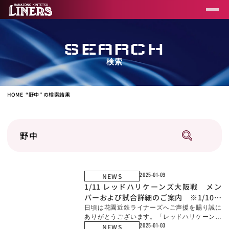
SEARCH
検索
HOME
“野中” の検索結果
2025-01-09
NEWS
1/11 レッドハリケーンズ大阪戦 メン
バーおよび試合詳細のご案内 ※1/10追
記
日頃は花園近鉄ライナーズへご声援を賜り誠に
ありがとうございます。「レッドハリケーンズ
2025-01-03
NEWS
大阪戦」のご案内をいたします。 【日時】202