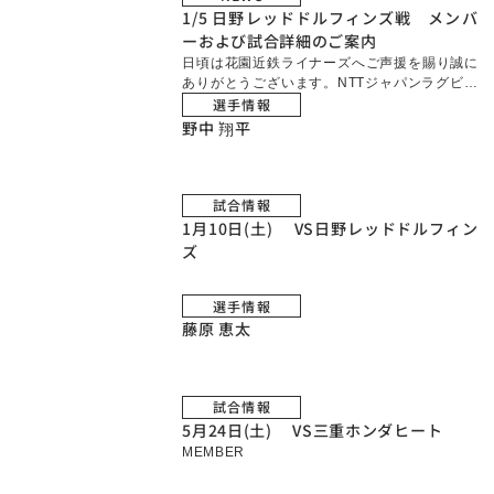
5年1月11日(土)14:30 Ｋ.Ｏ. vsレッドハリケ
1/5 日野レッドドルフィンズ戦 メンバ
ーンズ大阪 【場所】東大阪市花園 […]
ーおよび試合詳細のご案内
日頃は花園近鉄ライナーズへご声援を賜り誠に
ありがとうございます。NTTジャパンラグビー
選手情報
リーグワン2024-25 Div.2第2節「日野レッドド
ルフィンズ戦」のご案内をいたします。 【日
野中 翔平
時】2025年1月5日(日)12: […]
試合情報
1月10日(土) VS日野レッドドルフィン
ズ
選手情報
藤原 恵太
試合情報
5月24日(土) VS三重ホンダヒート
MEMBER