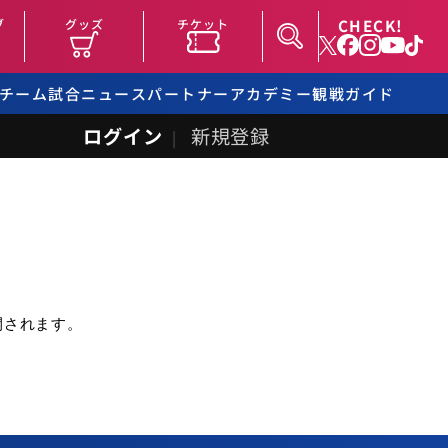
CHECK!
ブ
グッズ
チケット
チーム
試合
ニュース
パートナー
アカデミー
観戦ガイド
ログイン
新規登録
開されます。