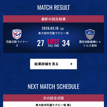
MATCH RESULT
最新の試合結果
2026.05.10
［日］
東大阪市花園ラグビー場
LOSE
27
34
花園近鉄ライナー
豊田自動織機シャ
FULL TIME
ズ
トルズ愛知
結果詳細を見る
NEXT MATCH SCHEDULE
次の試合日程
東大阪市花園ラグビー場 第2