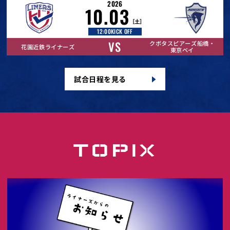
2026
10.03
［土］
12:00
KICK OFF
VS
クボタスピアーズ船橋・
花園近鉄ライナーズ
東京ベイ
試合日程を見る
TOPIX