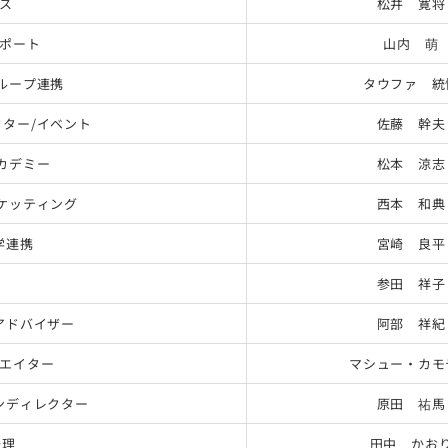
ス
松井 寛将
サポート
山内 萌
ループ連携
タウファ 統
ター/イベント
佐藤 幹夫
カデミー
松本 涼志
ケッティング
西本 和典
学連携
宮崎 良平
参田 祥子
アドバイザー
阿部 祥紀
エイター
マシュー・カモ
ンディレクター
原田 祐馬
経理
田中 かお