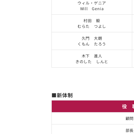
ウィル・ゲニア
Will Genia
村田 毅
むらた つよし
久門 大朗
くもん たろう
木下 進人
きのした しんと
■新体制
役 
顧問
部長