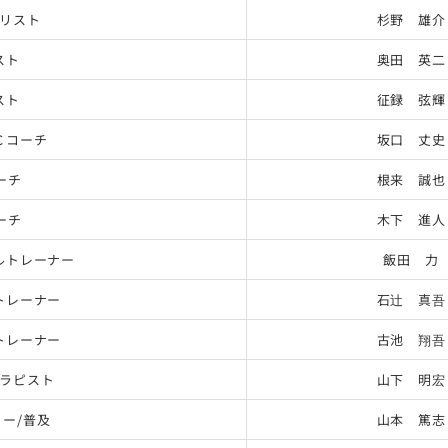
リスト
杉野 雄介
スト
奥田 英二
スト
征録 弦輝
Ｃコーチ
坂口 丈史
ーチ
根来 誠也
ーチ
木下 進人
ルトレーナー
飯田 力
トレーナー
石辻 真吾
トレーナー
古池 翔吾
ラピスト
山下 明宏
ー/普及
山本 篤志