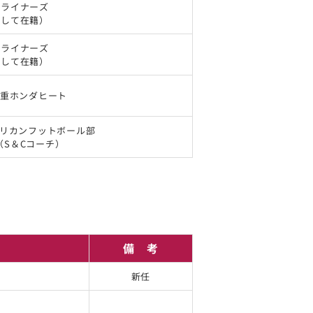
鉄ライナーズ
として在籍）
鉄ライナーズ
として在籍）
 三重ホンダヒート
アメリカンフットボール部
（S＆Cコーチ）
備 考
新任