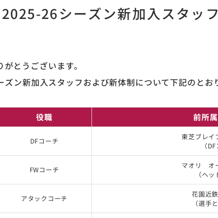
2025-26シーズン新加入スタ
りがとうございます。
6シーズン新加入スタッフおよび新体制について下記のと
役職
前所属
東芝ブレイ
DFコーチ
（D
マオリ オ
FWコーチ
（ヘッ
花園近
アタックコーチ
（選手