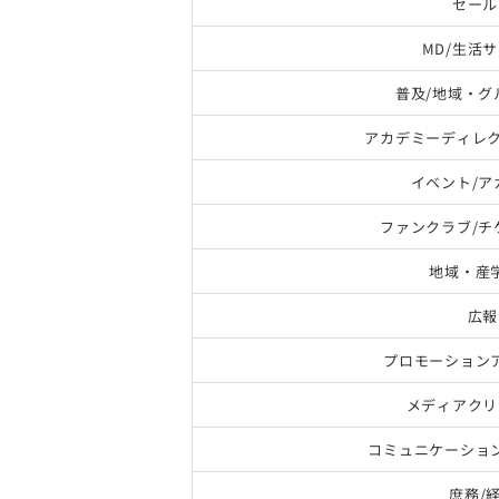
セール
MD/生活
普及/地域・グ
アカデミーディレク
イベント/ア
ファンクラブ/チ
地域・産
広報
プロモーション
メディアクリ
コミュニケーショ
庶務/