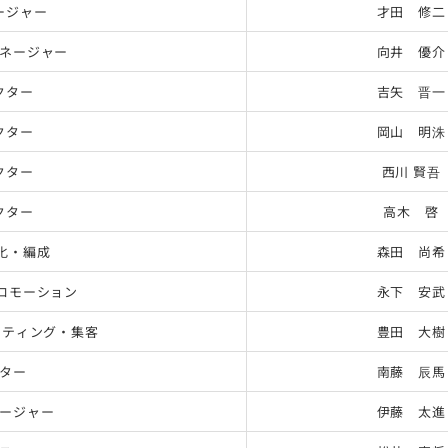
ージャー
才田 修二
ネージャー
向井 優介
クター
吉矢 晋一
クター
岡山 明洙
クター
西川 賢吾
クター
高木 啓
化・編成
森田 尚希
ロモーション
永下 安武
ケティング・集客
豊田 大樹
ター
南藤 辰馬
ージャー
伊藤 太進