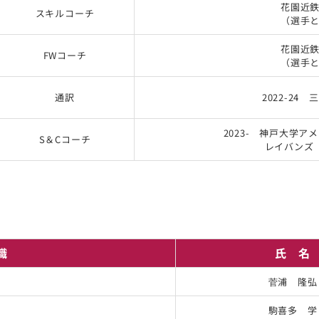
花園近
スキルコーチ
（選手
花園近
FWコーチ
（選手
通訳
2022-24
2023- 神戸大学
S＆Cコーチ
レイバンズ
職
氏 名
菅浦 隆弘
駒喜多 学