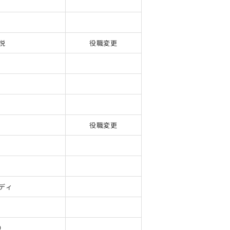
悦
役職変更
役職変更
ディ
り