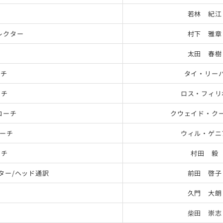
若林 紀江
レクター
村下 雅章
太田 春樹
ーチ
タイ・リー
ーチ
ロス・フィリ
コーチ
クウェイド・ク
ーチ
ウィル・ゲニ
ーチ
村田 毅
ター/ヘッド通訳
前田 啓子
久門 大朗
柴田 崇志