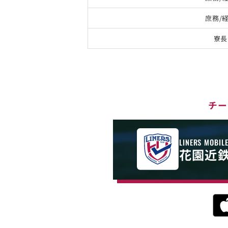
庶務/
寮長
チー
LINERS MOBIL
花園近