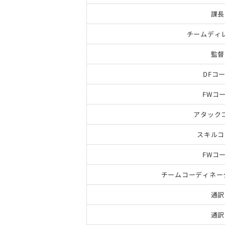
課長
チームディ
監督
DFコ
FWコ
アタック
スキルコ
FWコ
チームコーディネー
通訳
通訳