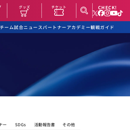
CHECK!
ブ
グッズ
チケット
チーム
試合
ニュース
パートナー
アカデミー
観戦ガイド
ナー
SDGs
活動報告書
その他