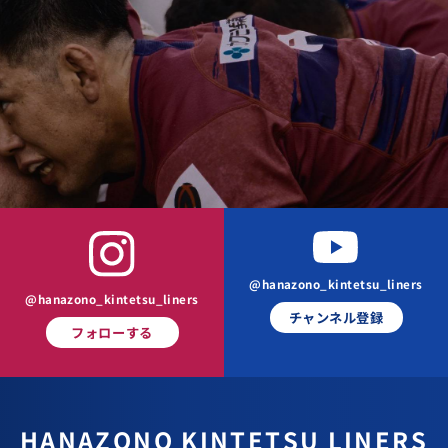
@hanazono_kintetsu_liners
@hanazono_kintetsu_liners
チャンネル登録
フォローする
HANAZONO
KINTETSU LINERS