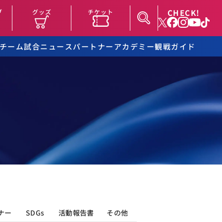
CHECK!
ブ
グッズ
チケット
チーム
試合
ニュース
パートナー
アカデミー
観戦ガイド
ナー
SDGs
活動報告書
その他