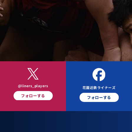
@liners_players
花園近鉄ライナーズ
フォローする
フォローする