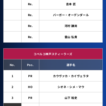
Re.
吉本 匠
Re.
バーガー・オーデンダール
Re.
河村 謙尚
Re.
雲山 弘貴
コベルコ神戸スティーラーズ
No.
Pos.
選手名
1
PR
カウヴァカ・カイヴェラタ
2
HO
シオネ・シメ・マウ
3
PR
山下 裕史