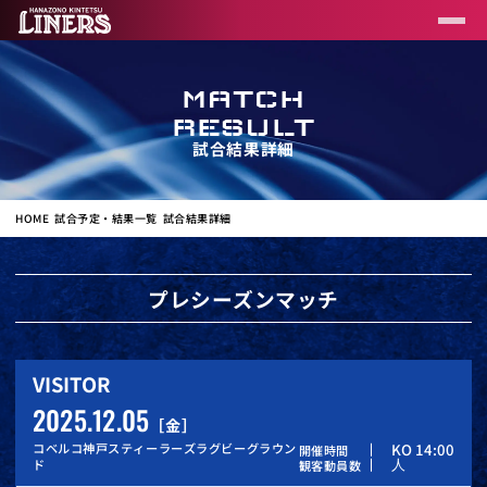
MATCH
RESULT
試合結果詳細
HOME
試合予定・結果一覧
試合結果詳細
プレシーズンマッチ
VISITOR
2025.12.05
金
コベルコ神戸スティーラーズラグビーグラウン
KO 14:00
開催時間
人
ド
観客動員数