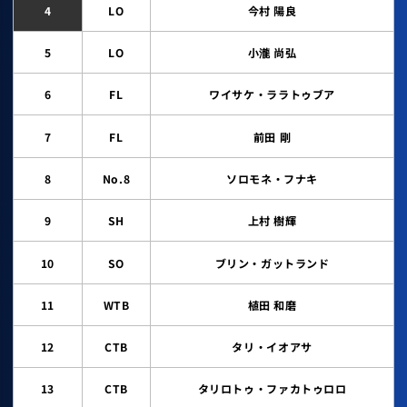
4
LO
今村 陽良
5
LO
小瀧 尚弘
6
FL
ワイサケ・ララトゥブア
7
FL
前田 剛
8
No.8
ソロモネ・フナキ
9
SH
上村 樹輝
10
SO
ブリン・ガットランド
11
WTB
植田 和磨
12
CTB
タリ・イオアサ
13
CTB
タリロトゥ・ファカトゥロロ