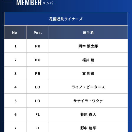
MEMBER
メンバー
花園近鉄ライナーズ
No.
Pos.
選手名
1
PR
岡本 慎太郎
2
HO
福井 翔
3
PR
文 裕徹
4
LO
ライノ・ピータース
5
LO
サナイラ・ワクァ
6
FL
菅原 貴人
7
FL
野中 翔平