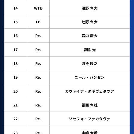
14
WTB
濱野 隼大
15
FB
辻野 隼大
16
Re.
宮内 慶大
17
Re.
森脇 光
18
Re.
渡邉 隆之
19
Re.
ニール・ハンセン
20
Re.
カヴァイア・タギヴェタウア
21
Re.
福西 隼杜
22
Re.
ソセフォ・ファカタヴァ
23
Re.
中嶋 大希