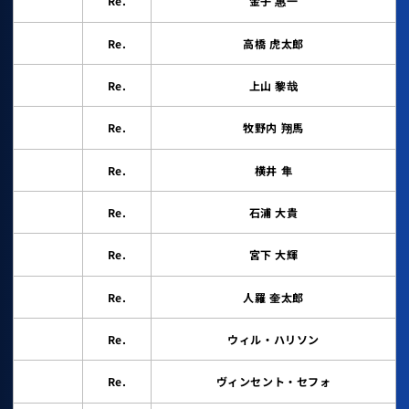
Re.
金子 惠一
Re.
高橋 虎太郎
Re.
上山 黎哉
Re.
牧野内 翔馬
Re.
横井 隼
Re.
石浦 大貴
Re.
宮下 大輝
Re.
人羅 奎太郎
Re.
ウィル・ハリソン
Re.
ヴィンセント・セフォ