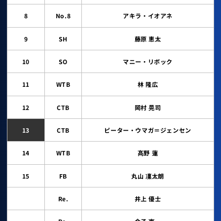
8
No.8
アキラ・イオアネ
9
SH
藤原 恵太
10
SO
マニー・リボック
11
WTB
林 隆広
12
CTB
岡村 晃司
13
CTB
ピーター・ウマガ＝ジェンセン
14
WTB
髙野 蓮
15
FB
丸山 凜太朗
Re.
井上 優士