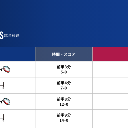
S
試合経過
時間・スコア
前半3分
イ
5-0
前半4分
7-0
前半8分
イ
12-0
前半9分
14-0