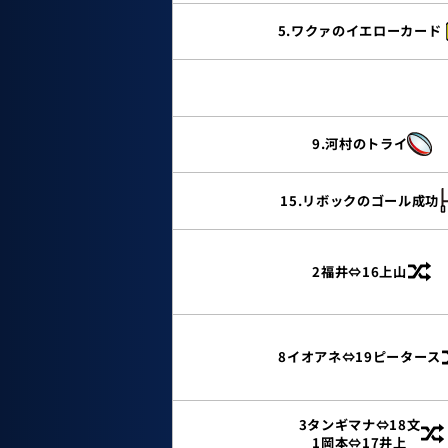
5.ワクァのイエローカード
9.河村のトライ
15.リボックのゴール成功
2福井⇔16上山
8イオアネ⇔19ピータース
3タンギマナ⇔18文
1岡本⇔17井上