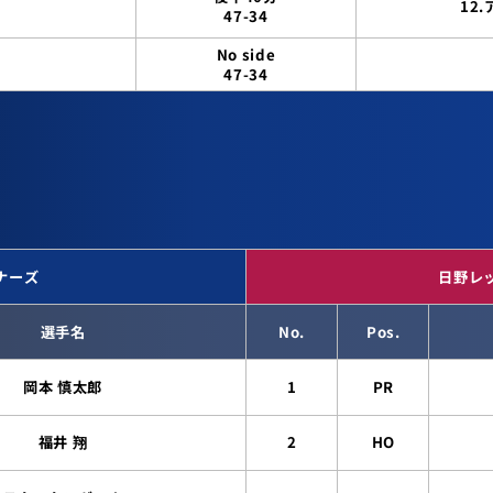
12
47-34
No side
47-34
ナーズ
日野レ
選手名
No.
Pos.
岡本 慎太郎
1
PR
福井 翔
2
HO