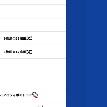
9篭島⇔21畑田
1徳田⇔17床田
12.アロフィポのトライ