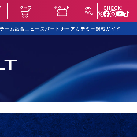
CHECK!
ブ
グッズ
チケット
チーム
試合
ニュース
パートナー
アカデミー
観戦ガイド
LT