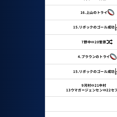
16.上山のトライ
15.リボックのゴール成功
7野中⇔20菅原
4.ブラウンのトライ
15.リボックのゴール成功
9河村⇔21中村
13ウマガ＝ジェンセン⇔22セ