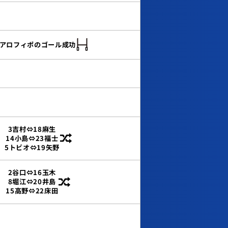
2.アロフィポのゴール成功
3吉村⇔18麻生
14小島⇔23福士
5トビオ⇔19矢野
2谷口⇔16玉木
8堀江⇔20井島
15高野⇔22床田