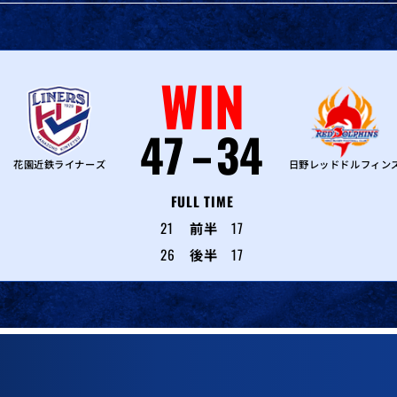
WIN
47
34
花園近鉄ライナーズ
日野レッドドルフィン
FULL TIME
21
前半
17
26
後半
17