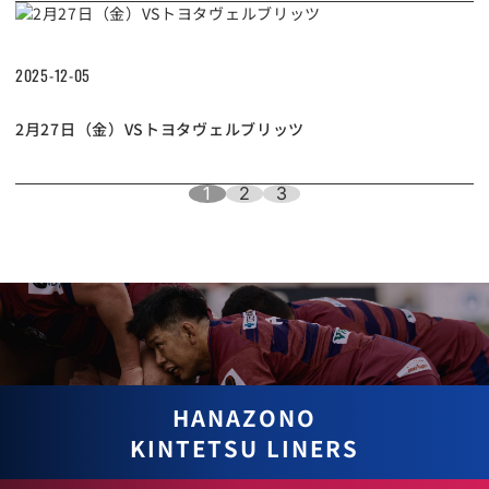
2025-12-05
2月27日（金）VSトヨタヴェルブリッツ
1
2
3
ペ
ー
ジ
ナ
ビ
ゲ
ー
HANAZONO
シ
KINTETSU LINERS
ョ