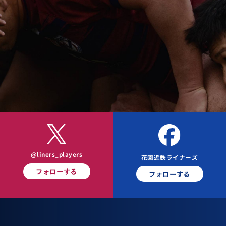
@liners_players
花園近鉄ライナーズ
フォローする
フォローする