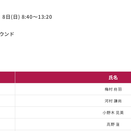
8日(日) 8:40〜13:20
ウンド
氏名
梅村 柊羽
河村 謙尚
小野木 晃英
髙野 蓮