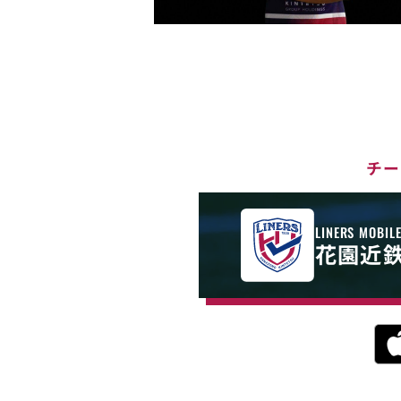
チー
LINERS MOBIL
花園近