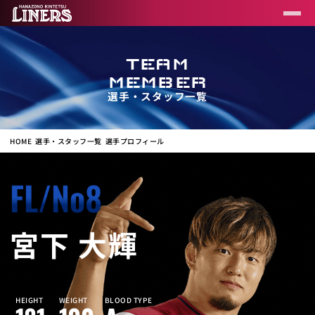
TEAM
MEMBER
選手・スタッフ一覧
HOME
選手・スタッフ一覧
選手プロフィール
FL/No8
宮下 大輝
HEIGHT
WEIGHT
BLOOD TYPE