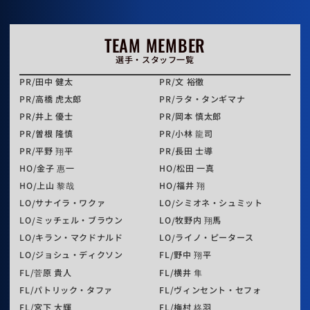
TEAM MEMBER
選手・スタッフ一覧
PR
田中 健太
PR
文 裕徹
PR
高橋 虎太郎
PR
ラタ・タンギマナ
PR
井上 優士
PR
岡本 慎太郎
PR
曽根 隆慎
PR
小林 龍司
PR
平野 翔平
PR
長田 士導
HO
金子 惠一
HO
松田 一真
HO
上山 黎哉
HO
福井 翔
LO
サナイラ・ワクァ
LO
シミオネ・シュミット
LO
ミッチェル・ブラウン
LO
牧野内 翔馬
LO
キラン・マクドナルド
LO
ライノ・ピータース
LO
ジョシュ・ディクソン
FL
野中 翔平
FL
菅原 貴人
FL
横井 隼
FL
パトリック・タファ
FL
ヴィンセント・セフォ
FL
宮下 大輝
FL
梅村 柊羽