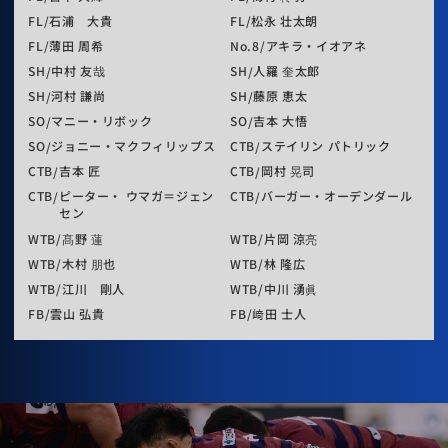
FL
石浦 大貴
FL
松永 壮太朗
FL
薄田 周希
No.8
アキラ・イオアネ
SH
中村 友哉
SH
人羅 奎太郎
SH
河村 謙尚
SH
藤原 恵太
SO
マニー・リボック
SO
吉本 大悟
SO
ジョニー・マクフィリップス
CTB
ステイリン パトリック
CTB
吉本 匠
CTB
岡村 晃司
CTB
ピーター・ ウマガ＝ジェン
CTB
バーガー・オーデンダール
セン
WTB
髙野 蓮
WTB
片岡 涼亮
WTB
木村 朋也
WTB
林 隆広
WTB
江川 剛人
WTB
中川 湧眞
FB
雲山 弘貴
FB
﨑田 士人