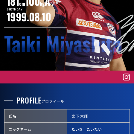
181
100
A
cm
kg
型
BIRTHDAY
1999.08.10
Taiki Miyashita
PROFILE
プロフィール
氏名
宮下 大輝
ニックネーム
たいき たいたい