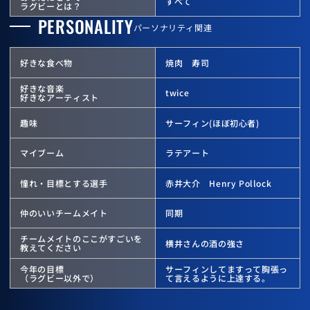
すべて
ラグビーとは？
PERSONALITY
パーソナリティ関連
好きな食べ物
焼肉 寿司
好きな音楽
twice
好きなアーティスト
趣味
サーフィン(ほぼ初心者)
マイブーム
ラテアート
憧れ・目標とする選手
赤井大介 Henry Pollock
仲のいいチームメイト
同期
チームメイトのここが
すごいを
横井さんの酒の強さ
教えてください
今年の目標
サーフィンしてますって胸張っ
（ラグビー以外で）
て言えるように上達する。