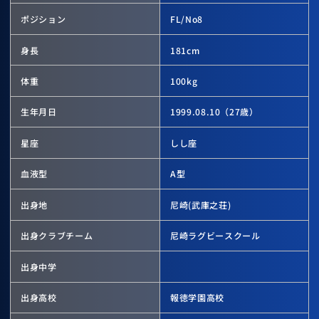
ポジション
FL/No8
身長
181
cm
体重
100
kg
生年月日
1999.08.10
（27歳）
星座
しし座
血液型
A型
出身地
尼崎(武庫之荘)
出身クラブチーム
尼崎ラグビースクール
出身中学
出身高校
報徳学園高校