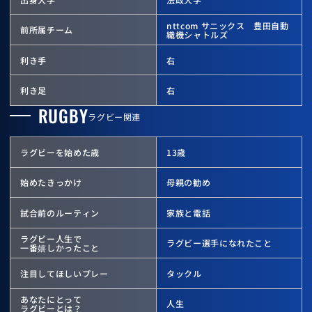
nttcom サニックス 豊田自動
前所属チーム
織機シャトルズ
利き手
右
利き足
右
RUGBY
ラグビー関連
ラグビーを始めた歳
13歳
始めたきっかけ
母親の勧め
試合前のルーティン
家族と電話
ラグビー人生で
ラグビー選手になれたこと
一番嬉しかったこと
注目してほしいプレー
タックル
あなたにとって
人生
ラグビーとは？