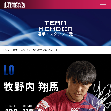
TEAM
MEMBER
選手・スタッフ一覧
HOME
選手・スタッフ一覧
選手プロフィール
LO
牧野内 翔馬
HEIGHT
WEIGHT
BLOOD TYPE