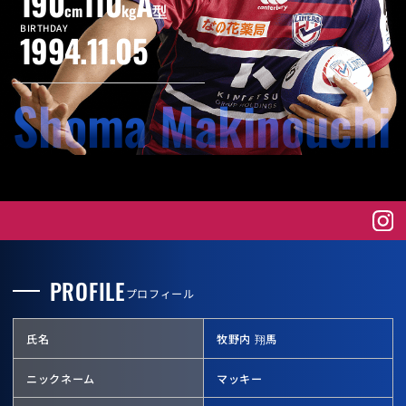
190
110
A
cm
kg
型
BIRTHDAY
1994.11.05
Shoma Makinouchi
PROFILE
プロフィール
氏名
牧野内 翔馬
ニックネーム
マッキー