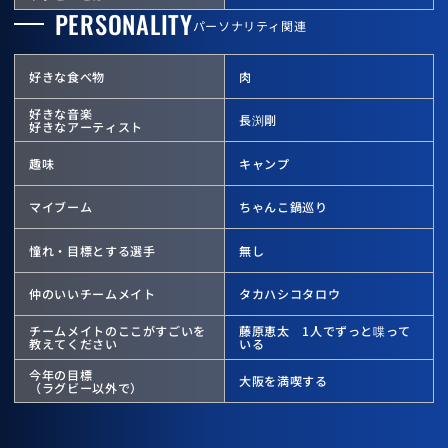
PERSONALITY
パーソナリティ関連
好きな食べ物
肉
好きな音楽
長渕剛
好きなアーティスト
趣味
キャンプ
マイブーム
ちゃんこ鍋巡り
憧れ・目標とする選手
無し
仲のいいチームメイト
タカハシコタロウ
チームメイトのここが
すごいを
藤原恵太 1人でずっと喋って
教えてください
いる
今年の目標
大阪を満喫する
（ラグビー以外で）