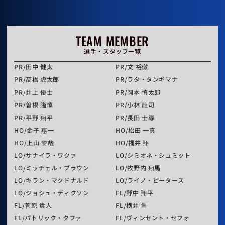
TEAM MEMBER
選手・スタッフ一覧
PR
田中 健太
PR
文 裕徹
PR
高橋 虎太郎
PR
ラタ・タンギマナ
PR
井上 優士
PR
岡本 慎太郎
PR
曽根 隆慎
PR
小林 龍司
PR
平野 翔平
PR
長田 士導
HO
金子 惠一
HO
松田 一真
HO
上山 黎哉
HO
福井 翔
LO
サナイラ・ワクァ
LO
シミオネ・シュミット
LO
ミッチェル・ブラウン
LO
牧野内 翔馬
LO
キラン・マクドナルド
LO
ライノ・ピータース
LO
ジョシュ・ディクソン
FL
野中 翔平
FL
菅原 貴人
FL
横井 隼
FL
パトリック・タファ
FL
ヴィンセント・セフォ