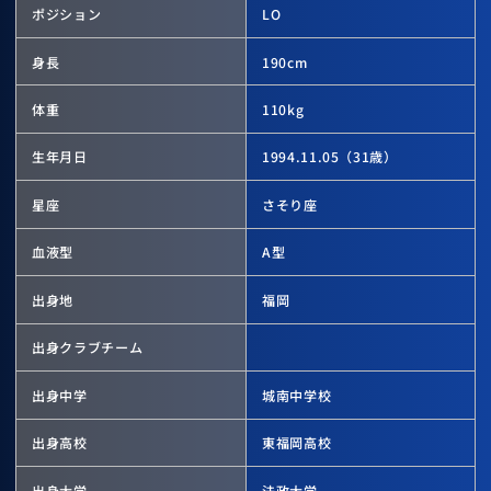
ポジション
LO
身長
190
cm
体重
110
kg
生年月日
1994.11.05
（31歳）
星座
さそり座
血液型
A型
出身地
福岡
出身クラブチーム
出身中学
城南中学校
出身高校
東福岡高校
出身大学
法政大学