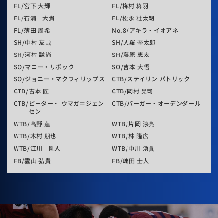
FL
宮下 大輝
FL
梅村 柊羽
FL
石浦 大貴
FL
松永 壮太朗
FL
薄田 周希
No.8
アキラ・イオアネ
SH
中村 友哉
SH
人羅 奎太郎
SH
河村 謙尚
SH
藤原 恵太
SO
マニー・リボック
SO
吉本 大悟
SO
ジョニー・マクフィリップス
CTB
ステイリン パトリック
CTB
吉本 匠
CTB
岡村 晃司
CTB
ピーター・ ウマガ＝ジェン
CTB
バーガー・オーデンダール
セン
WTB
髙野 蓮
WTB
片岡 涼亮
WTB
木村 朋也
WTB
林 隆広
WTB
江川 剛人
WTB
中川 湧眞
FB
雲山 弘貴
FB
﨑田 士人