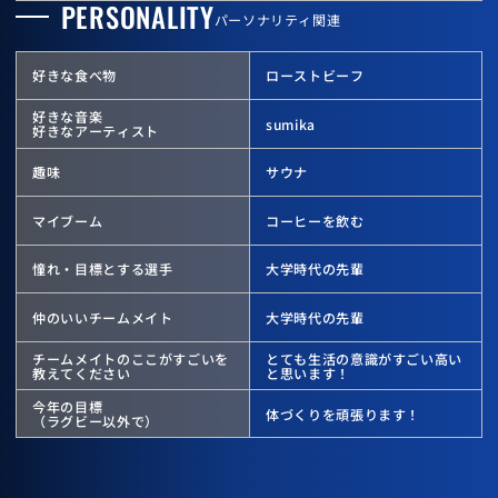
PERSONALITY
パーソナリティ関連
好きな食べ物
ローストビーフ
好きな音楽
sumika
好きなアーティスト
趣味
サウナ
マイブーム
コーヒーを飲む
憧れ・目標とする選手
大学時代の先輩
仲のいいチームメイト
大学時代の先輩
チームメイトのここが
すごいを
とても生活の意識がすごい高い
教えてください
と思います！
今年の目標
体づくりを頑張ります！
（ラグビー以外で）