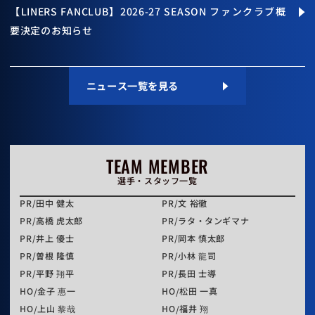
【LINERS FANCLUB】2026-27 SEASON ファンクラブ概
要決定のお知らせ
ニュース一覧を見る
TEAM MEMBER
選手・スタッフ一覧
PR
田中 健太
PR
文 裕徹
PR
高橋 虎太郎
PR
ラタ・タンギマナ
PR
井上 優士
PR
岡本 慎太郎
PR
曽根 隆慎
PR
小林 龍司
PR
平野 翔平
PR
長田 士導
HO
金子 惠一
HO
松田 一真
HO
上山 黎哉
HO
福井 翔