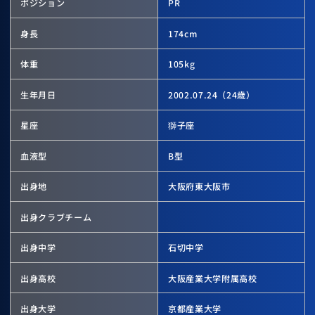
ポジション
PR
身長
174
cm
体重
105
kg
生年月日
2002.07.24
（24歳）
星座
獅子座
血液型
B型
出身地
大阪府東大阪市
出身クラブチーム
出身中学
石切中学
出身高校
大阪産業大学附属高校
出身大学
京都産業大学