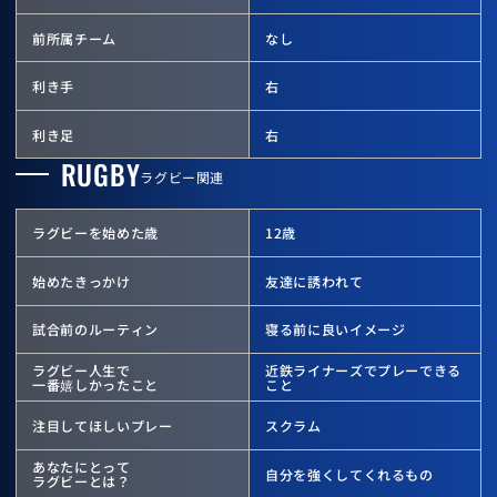
前所属チーム
なし
利き手
右
利き足
右
RUGBY
ラグビー関連
ラグビーを始めた歳
12歳
始めたきっかけ
友達に誘われて
試合前のルーティン
寝る前に良いイメージ
ラグビー人生で
近鉄ライナーズでプレーできる
一番嬉しかったこと
こと
注目してほしいプレー
スクラム
あなたにとって
自分を強くしてくれるもの
ラグビーとは？