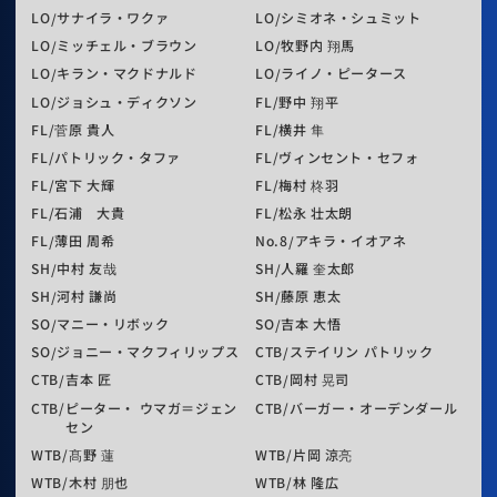
LO
サナイラ・ワクァ
LO
シミオネ・シュミット
LO
ミッチェル・ブラウン
LO
牧野内 翔馬
LO
キラン・マクドナルド
LO
ライノ・ピータース
LO
ジョシュ・ディクソン
FL
野中 翔平
FL
菅原 貴人
FL
横井 隼
FL
パトリック・タファ
FL
ヴィンセント・セフォ
FL
宮下 大輝
FL
梅村 柊羽
FL
石浦 大貴
FL
松永 壮太朗
FL
薄田 周希
No.8
アキラ・イオアネ
SH
中村 友哉
SH
人羅 奎太郎
SH
河村 謙尚
SH
藤原 恵太
SO
マニー・リボック
SO
吉本 大悟
SO
ジョニー・マクフィリップス
CTB
ステイリン パトリック
CTB
吉本 匠
CTB
岡村 晃司
CTB
ピーター・ ウマガ＝ジェン
CTB
バーガー・オーデンダール
セン
WTB
髙野 蓮
WTB
片岡 涼亮
WTB
木村 朋也
WTB
林 隆広