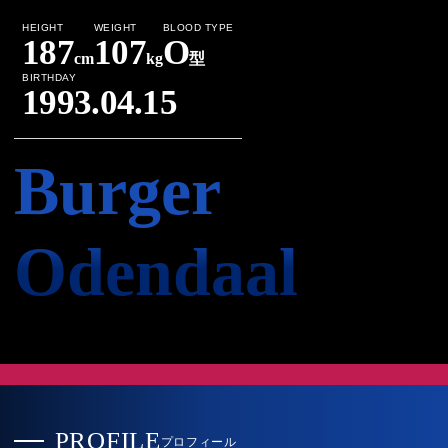
HEIGHT
WEIGHT
BLOOD TYPE
187
107
O
cm
kg
型
BIRTHDAY
1993.04.15
Burger
Odendaal
PROFILE
プロフィール